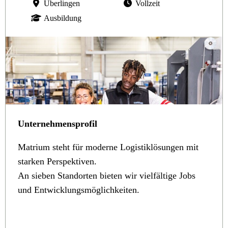
Überlingen
Vollzeit
Ausbildung
Unternehmensprofil
Matrium steht für moderne Logistiklösungen mit
starken Perspektiven.
An sieben Standorten bieten wir vielfältige Jobs
und Entwicklungsmöglichkeiten.
Du suchst eine Aufgabe mit Verantwortung, Perspektive
und Zukunft? Komm in unser Team! Bei uns darfst du
mitreden - Deine Ideen werden gehört.