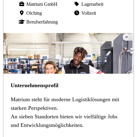
Matrium GmbH
Lagerarbeit
Olching
Vollzeit
Berufserfahrung
Unternehmensprofil
Matrium steht für moderne Logistiklösungen mit
starken Perspektiven.
An sieben Standorten bieten wir vielfältige Jobs
und Entwicklungsmöglichkeiten.
Du suchst eine Aufgabe mit Verantwortung, Perspektive
und Zukunft? Komm in unser Team! Bei uns darfst du